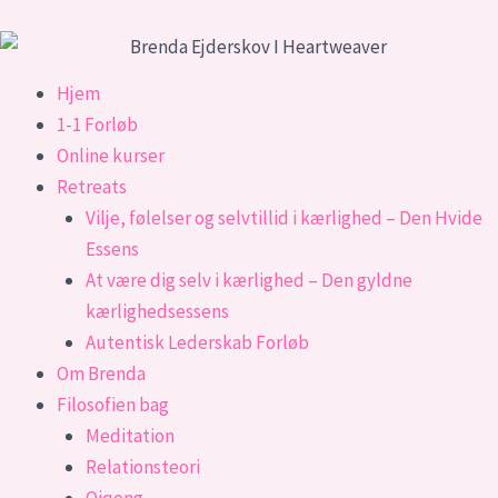
Gå
til
indholdet
Hjem
1-1 Forløb
Online kurser
Retreats
Vilje, følelser og selvtillid i kærlighed – Den Hvide
Essens
At være dig selv i kærlighed – Den gyldne
kærlighedsessens​
Autentisk Lederskab Forløb
Om Brenda
Filosofien bag
Meditation
Relationsteori
Qiqong